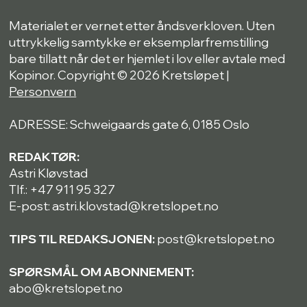
Materialet er vernet etter åndsverkloven. Uten
uttrykkelig samtykke er eksemplarfremstilling
bare tillatt når det er hjemlet i lov eller avtale med
Kopinor. Copyright © 2026 Kretsløpet |
Personvern
ADRESSE: Schweigaards gate 6, 0185 Oslo
REDAKTØR:
Astri Kløvstad
Tlf.: +47 911 95 327
E-post: astri.klovstad@kretslopet.no
TIPS TIL REDAKSJONEN:
post@kretslopet.no
SPØRSMÅL OM ABONNEMENT:
abo@kretslopet.no