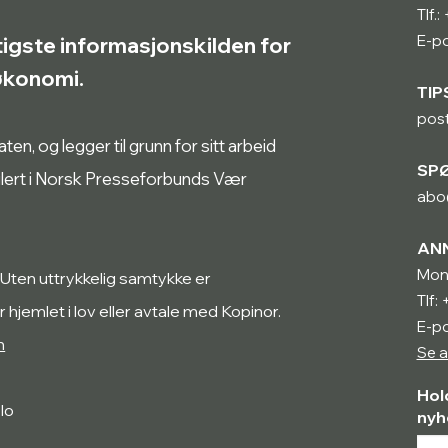
Tlf.
E-po
tigste informasjonskilden for
røkonomi.
TIP
pos
n, og legger til grunn for sitt arbeid
SP
ulert i Norsk Presseforbunds Vær
abo
AN
Mon
 Uten uttrykkelig samtykke er
Tlf:
r hjemlet i lov eller avtale med Kopinor.
E-p
n
Se a
Hol
lo
nyh