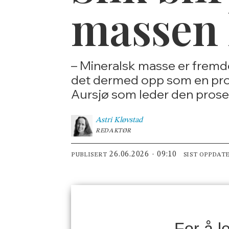
massen 
– Mineralsk masse er fremde
det dermed opp som en produ
Aursjø som leder den prose
Astri
Kløvstad
REDAKTØR
26.06.2026 - 09:10
PUBLISERT
SIST OPPDAT
For å 