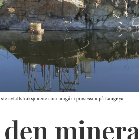
ørste avfallsfraksjonene som inngår i prosessen på Langøya.
r den miner