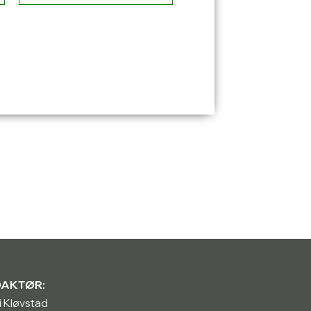
DAKTØR:
i Kløvstad