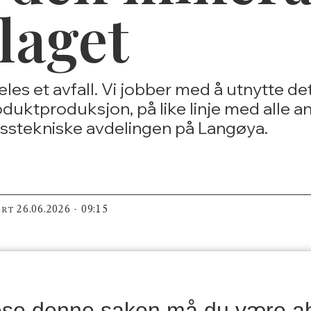
laget
les et avfall. Vi jobber med å utnytte de
ktproduksjon, på like linje med alle andr
sstekniske avdelingen på Langøya.
26.06.2026 - 09:15
ERT
lese denne saken må du være a