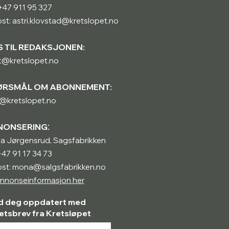
: +47 911 95 327
st: astri.klovstad@kretslopet.no
S TIL REDAKSJONEN:
t@kretslopet.no
ØRSMÅL OM ABONNEMENT:
@kretslopet.no
:
NONSERING
a Jørgensrud, Sagsfabrikken
 +47 91 17 34 73
ost: mona@salgsfabrikken.no
nnonseinformasjon her
d deg oppdatert med
etsbrev fra Kretsløpet