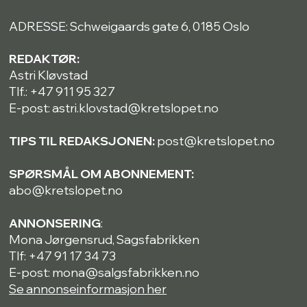
ADRESSE: Schweigaards gate 6, 0185 Oslo
REDAKTØR:
Astri Kløvstad
Tlf.: +47 911 95 327
E-post: astri.klovstad@kretslopet.no
TIPS TIL REDAKSJONEN:
post@kretslopet.no
SPØRSMÅL OM ABONNEMENT:
abo@kretslopet.no
ANNONSERING
:
Mona Jørgensrud, Sagsfabrikken
Tlf: +47 91 17 34 73
E-post: mona@salgsfabrikken.no
Se annonseinformasjon her