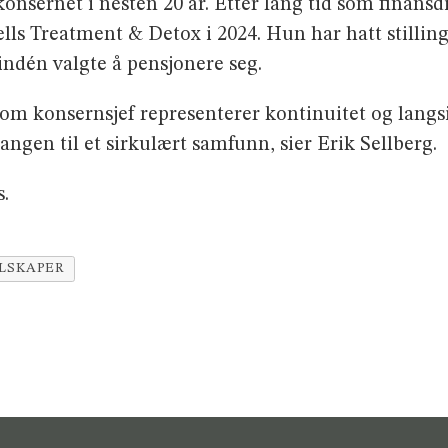
nsernet i nesten 20 år. Etter lang tid som finansd
lls Treatment & Detox i 2024. Hun har hatt stilli
indén valgte å pensjonere seg.
m konsernsjef representerer kontinuitet og langsi
angen til et sirkulært samfunn, sier Erik Sellberg.
s.
ELSKAPER