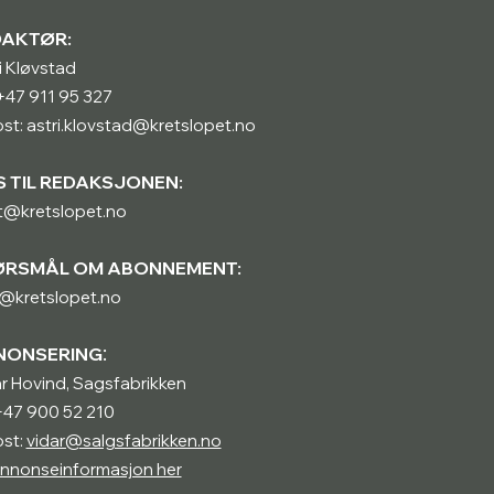
DAKTØR:
i Kløvstad
: +47 911 95 327
st: astri.klovstad@kretslopet.no
S TIL REDAKSJONEN:
t@kretslopet.no
ØRSMÅL OM ABONNEMENT:
@kretslopet.no
:
NONSERING
r Hovind, Sagsfabrikken
 +47 900 52 210
st:
vidar@salgsfabrikken.no
nnonseinformasjon her