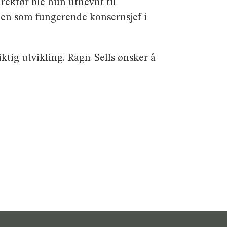
irektør ble hun utnevnt til
ngen som fungerende konsernsjef i
ktig utvikling. Ragn-Sells ønsker å