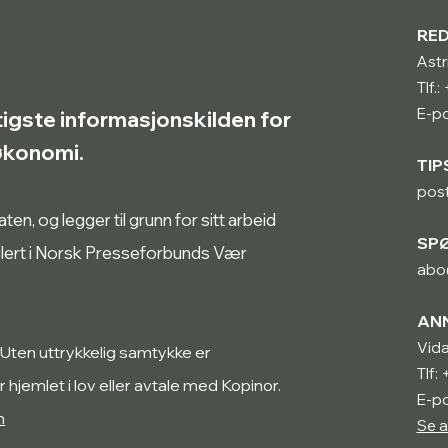
RE
Astr
Tlf.
E-po
tigste informasjonskilden for
røkonomi.
TIP
pos
n, og legger til grunn for sitt arbeid
SP
ulert i Norsk Presseforbunds Vær
abo
AN
Vida
 Uten uttrykkelig samtykke er
Tlf:
r hjemlet i lov eller avtale med Kopinor.
E-po
n
Se a