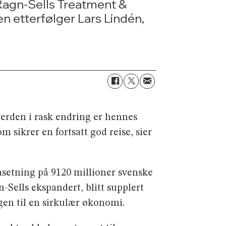
Ragn-Sells Treatment &
n etterfølger Lars Lindén,
n verden i rask endring er hennes
 sikrer en fortsatt god reise, sier
msetning på 9120 millioner svenske
-Sells ekspandert, blitt supplert
gen til en sirkulær økonomi.