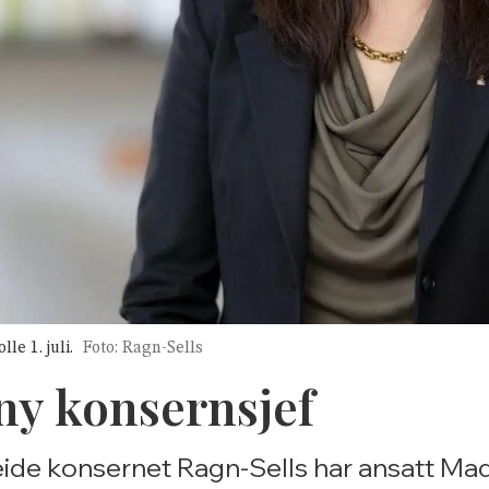
le 1. juli.
Foto: Ragn-Sells
ny konsernsjef
eeide konsernet Ragn-Sells har ansatt Mad