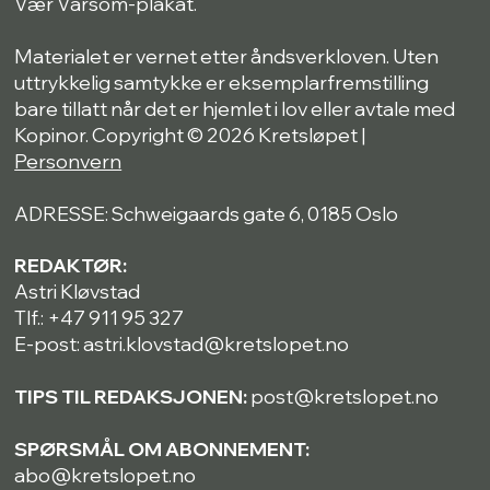
Vær Varsom-plakat.
Materialet er vernet etter åndsverkloven. Uten
uttrykkelig samtykke er eksemplarfremstilling
bare tillatt når det er hjemlet i lov eller avtale med
Kopinor. Copyright © 2026 Kretsløpet |
Personvern
ADRESSE: Schweigaards gate 6, 0185 Oslo
REDAKTØR:
Astri Kløvstad
Tlf.: +47 911 95 327
E-post: astri.klovstad@kretslopet.no
TIPS TIL REDAKSJONEN:
post@kretslopet.no
SPØRSMÅL OM ABONNEMENT:
abo@kretslopet.no