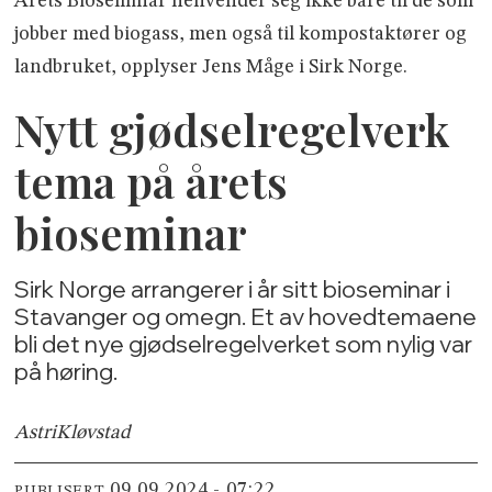
Årets Bioseminar henvender seg ikke bare til de som
jobber med biogass, men også til kompostaktører og
landbruket, opplyser Jens Måge i Sirk Norge.
Nytt gjødselregelverk
tema på årets
bioseminar
Sirk Norge arrangerer i år sitt bioseminar i
Stavanger og omegn. Et av hovedtemaene
bli det nye gjødselregelverket som nylig var
på høring.
Astri
Kløvstad
09.09.2024 - 07:22
PUBLISERT