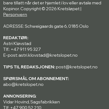
bare tillatt når det er hjemlet i lov eller avtale med
Kopinor. Copyright © 2026 Kretsløpet |
Personvern
ADRESSE: Schweigaards gate 6, 0185 Oslo
REDAKTØR:
Astri Kløvstad
Tlf.: +47 911 95 327
E-post: astri.klovstad@kretslopet.no
TIPS TIL REDAKSJONEN:
post@kretslopet.no
SPØRSMÅL OM ABONNEMENT:
abo@kretslopet.no
ANNONSERING
:
Vidar Hovind, Sagsfabrikken
Tlf: +47 900 52 210