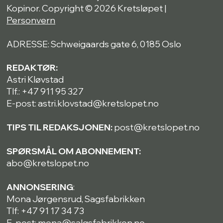
Kopinor. Copyright © 2026 Kretsløpet |
Personvern
ADRESSE: Schweigaards gate 6, 0185 Oslo
REDAKTØR:
Astri Kløvstad
Tlf.: +47 911 95 327
E-post: astri.klovstad@kretslopet.no
TIPS TIL REDAKSJONEN:
post@kretslopet.no
SPØRSMÅL OM ABONNEMENT:
abo@kretslopet.no
ANNONSERING
:
Mona Jørgensrud, Sagsfabrikken
Tlf: +47 91 17 34 73
E-post: mona@salgsfabrikken.no