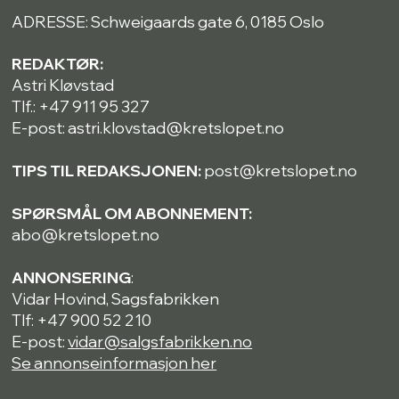
ADRESSE: Schweigaards gate 6, 0185 Oslo
REDAKTØR:
Astri Kløvstad
Tlf.: +47 911 95 327
E-post: astri.klovstad@kretslopet.no
TIPS TIL REDAKSJONEN:
post@kretslopet.no
SPØRSMÅL OM ABONNEMENT:
abo@kretslopet.no
ANNONSERING
:
Vidar Hovind, Sagsfabrikken
Tlf: +47 900 52 210
E-post:
vidar@salgsfabrikken.no
Se annonseinformasjon her