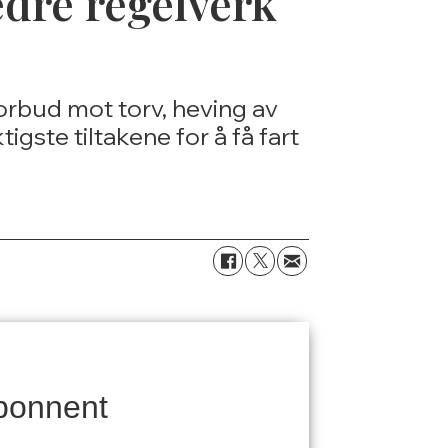
edre regelverk
orbud mot torv, heving av
igste tiltakene for å få fart
bonnent