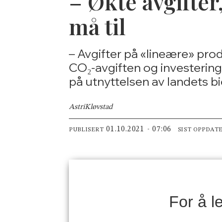
– Økte avgifter
må til
– Avgifter på «lineære» pro
CO₂-avgiften og investeringss
på utnyttelsen av landets b
Astri
Kløvstad
01.10.2021 - 07:06
PUBLISERT
SIST OPPDAT
For å 