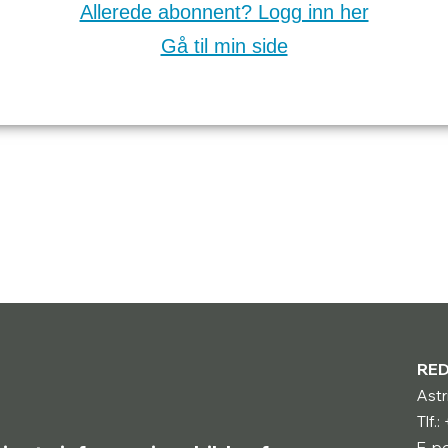
Allerede abonnent? Logg inn her
Gå til min side
RE
Astr
Tlf.
E-po