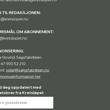
S TIL REDAKSJONEN:
t@kretslopet.no
ØRSMÅL OM ABONNEMENT:
@kretslopet.no
:
NONSERING
r Hovind, Sagsfabrikken
 +47 900 52 210
st:
vidar@salgsfabrikken.no
nnonseinformasjon her
d deg oppdatert med
etsbrev fra Kretsløpet