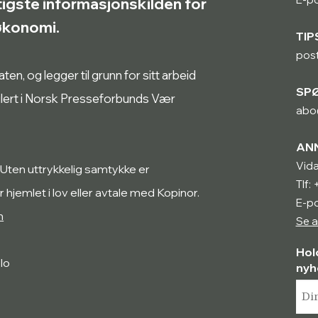
tigste informasjonskilden for
røkonomi.
TIP
pos
n, og legger til grunn for sitt arbeid
SP
ulert i Norsk Presseforbunds Vær
abo
AN
Vida
 Uten uttrykkelig samtykke er
Tlf:
r hjemlet i lov eller avtale med Kopinor.
E-po
n
Se a
Hol
lo
nyh