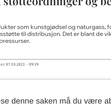
, støtteordninger og b
dukter som kunstgjødsel og naturgass, f
tøtte til distribusjon. Det er blant de vikt
ioressurser.
07.10.2021 - 09:39
ERT
lese denne saken må du være a