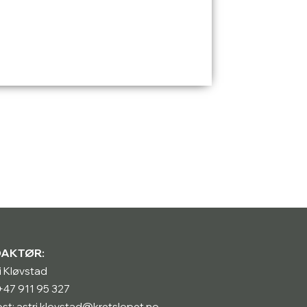
DAKTØR:
i Kløvstad
: +47 911 95 327
st: astri.klovstad@kretslopet.no