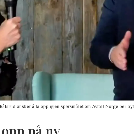
ålsrud ønsker å ta opp igjen spørsmålet om Avfall Norge bør bytte
 opp på ny