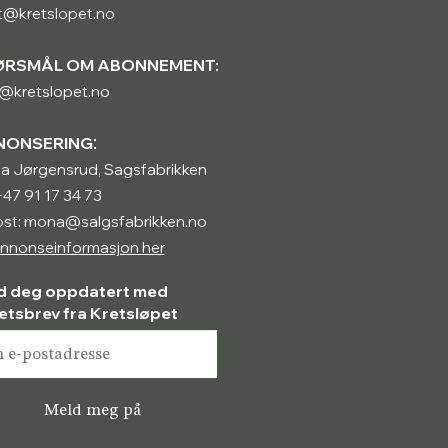
t@kretslopet.no
ØRSMÅL OM ABONNEMENT:
@kretslopet.no
:
NONSERING
a Jørgensrud, Sagsfabrikken
 +47 91 17 34 73
ost: mona@salgsfabrikken.no
nnonseinformasjon her
d deg oppdatert med
etsbrev fra Kretsløpet