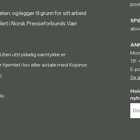
pos
n, og legger til grunn for sitt arbeid
SP
ulert i Norsk Presseforbunds Vær
abo
AN
Mon
 Uten uttrykkelig samtykke er
Tlf:
r hjemlet i lov eller avtale med Kopinor.
E-p
n
Se a
Hol
lo
nyh