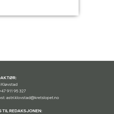
DAKTØR:
i Kløvstad
: +47 911 95 327
st: astri.klovstad@kretslopet.no
S TIL REDAKSJONEN: