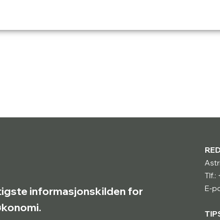
RE
Astr
Tlf.
E-po
tigste informasjonskilden for
røkonomi.
TIP