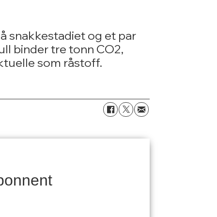
på snakkestadiet og et par
ull binder tre tonn CO2,
ktuelle som råstoff.
bonnent