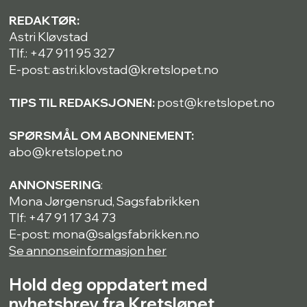
REDAKTØR:
Astri Kløvstad
Tlf.: +47 911 95 327
E-post: astri.klovstad@kretslopet.no
TIPS TIL REDAKSJONEN:
post@kretslopet.no
SPØRSMÅL OM ABONNEMENT:
abo@kretslopet.no
ANNONSERING
:
Mona Jørgensrud, Sagsfabrikken
Tlf: +47 91 17 34 73
E-post: mona@salgsfabrikken.no
Se annonseinformasjon her
Hold deg oppdatert med
nyhetsbrev fra Kretsløpet