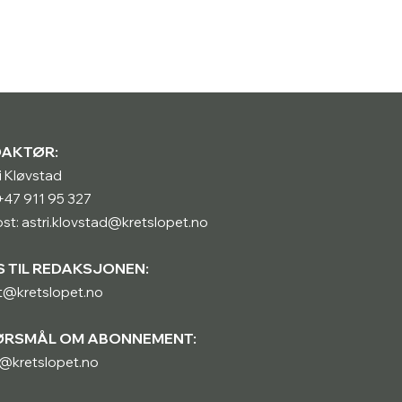
DAKTØR:
i Kløvstad
: +47 911 95 327
st: astri.klovstad@kretslopet.no
S TIL REDAKSJONEN:
t@kretslopet.no
ØRSMÅL OM ABONNEMENT:
@kretslopet.no