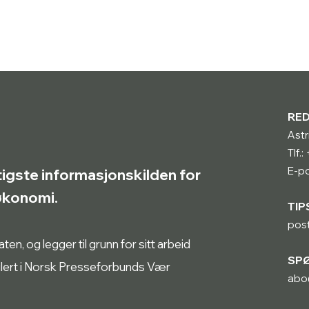
RE
Astr
Tlf.
E-po
tigste informasjonskilden for
røkonomi.
TIP
pos
n, og legger til grunn for sitt arbeid
SP
ulert i Norsk Presseforbunds Vær
abo