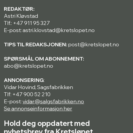
REDAKTØR:
Astri Kløvstad
Tlf.: +47 911 95 327
E-post: astri.klovstad@kretslopet.no
TIPS TIL REDAKSJONEN:
post@kretslopet.no
SPØRSMÅL OM ABONNEMENT:
abo@kretslopet.no
ANNONSERING
:
Vidar Hovind, Sagsfabrikken
Tlf: +47 900 52 210
E-post:
vidar@salgsfabrikken.no
Se annonseinformasjon her
Hold deg oppdatert med
nyhetsbrev fra Kretsløpet