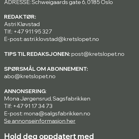
ADRESSE: Schweigaards gate 6, 0185 Oslo
REDAKTØR:
Astri Kløvstad
Tlf.: +47 911 95 327
E-post: astri.klovstad@kretslopet.no
TIPS TIL REDAKSJONEN:
post@kretslopet.no
SPØRSMÅL OM ABONNEMENT:
abo@kretslopet.no
ANNONSERING
:
Mona Jørgensrud, Sagsfabrikken
Tlf: +47 91 17 34 73
E-post: mona@salgsfabrikken.no
Se annonseinformasjon her
Hold deg oppdatert med