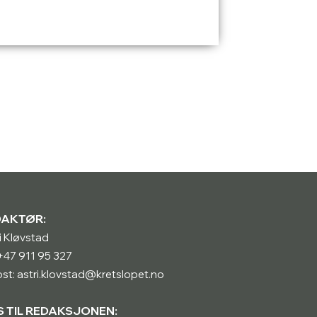
DAKTØR:
i Kløvstad
: +47 911 95 327
st: astri.klovstad@kretslopet.no
S TIL REDAKSJONEN: