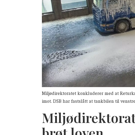
Miljødirektoratet konkluderer med at Returkraf
imot. DSB har fastslått at tankbilen til venstre
Miljødirektora
brøt loven