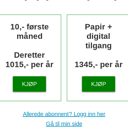
10,- første
Papir +
måned
digital
tilgang
Deretter
1015,- per år
1345,- per år
KJØP
KJØP
Allerede abonnent? Logg inn her
Gå til min side