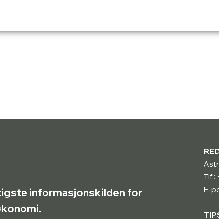
RE
Astr
Tlf.
E-po
tigste informasjonskilden for
røkonomi.
TIP