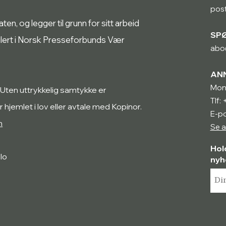
pos
n, og legger til grunn for sitt arbeid
SP
ulert i Norsk Presseforbunds Vær
abo
AN
Mon
 Uten uttrykkelig samtykke er
Tlf:
r hjemlet i lov eller avtale med Kopinor.
E-p
n
Se a
Hol
lo
nyh