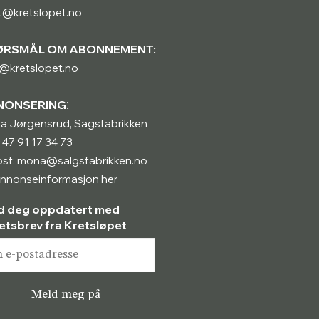
t@kretslopet.no
ØRSMÅL OM ABONNEMENT:
@kretslopet.no
:
NONSERING
a Jørgensrud, Sagsfabrikken
 +47 91 17 34 73
ost: mona@salgsfabrikken.no
nnonseinformasjon her
d deg oppdatert med
etsbrev fra Kretsløpet