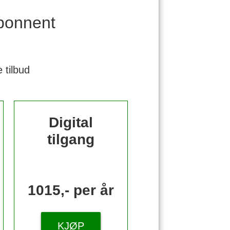
bonnent
 tilbud
Digital
tilgang
1015,- per år
KJØP