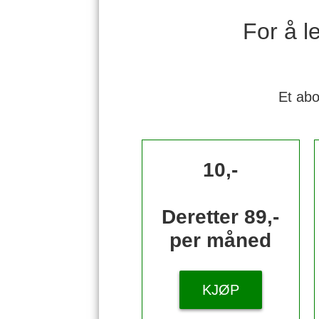
For å 
Et abo
10,-
Deretter 89,-
per måned
KJØP