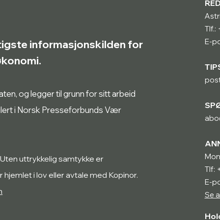
RE
Astr
Tlf.
E-po
tigste informasjonskilden for
røkonomi.
TIP
pos
n, og legger til grunn for sitt arbeid
SP
ulert i Norsk Presseforbunds Vær
abo
AN
Mon
 Uten uttrykkelig samtykke er
Tlf:
r hjemlet i lov eller avtale med Kopinor.
E-p
n
Se a
Hol