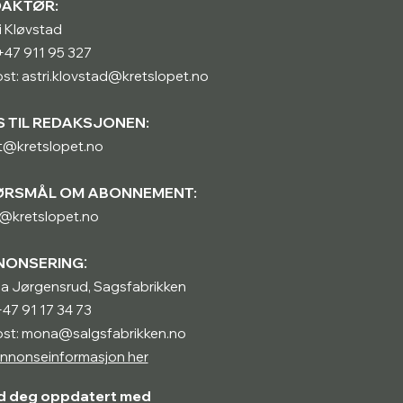
DAKTØR:
i Kløvstad
: +47 911 95 327
st: astri.klovstad@kretslopet.no
S TIL REDAKSJONEN:
t@kretslopet.no
ØRSMÅL OM ABONNEMENT:
@kretslopet.no
:
NONSERING
a Jørgensrud, Sagsfabrikken
 +47 91 17 34 73
ost: mona@salgsfabrikken.no
nnonseinformasjon her
d deg oppdatert med