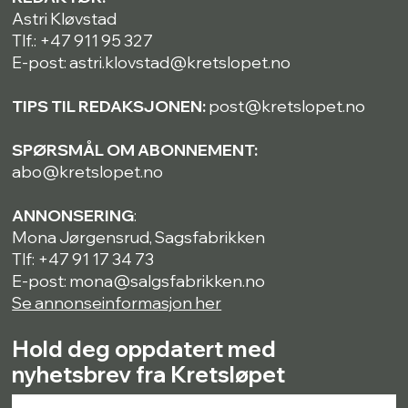
Astri Kløvstad
Tlf.: +47 911 95 327
E-post: astri.klovstad@kretslopet.no
TIPS TIL REDAKSJONEN:
post@kretslopet.no
SPØRSMÅL OM ABONNEMENT:
abo@kretslopet.no
ANNONSERING
:
Mona Jørgensrud, Sagsfabrikken
Tlf: +47 91 17 34 73
E-post: mona@salgsfabrikken.no
Se annonseinformasjon her
Hold deg oppdatert med
nyhetsbrev fra Kretsløpet