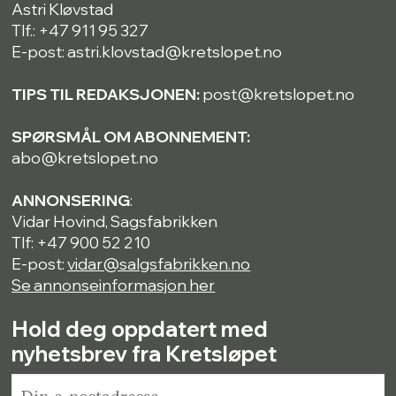
Astri Kløvstad
Tlf.: +47 911 95 327
E-post: astri.klovstad@kretslopet.no
TIPS TIL REDAKSJONEN:
post@kretslopet.no
SPØRSMÅL OM ABONNEMENT:
abo@kretslopet.no
ANNONSERING
:
Vidar Hovind, Sagsfabrikken
Tlf: +47 900 52 210
E-post:
vidar@salgsfabrikken.no
Se annonseinformasjon her
Hold deg oppdatert med
nyhetsbrev fra Kretsløpet