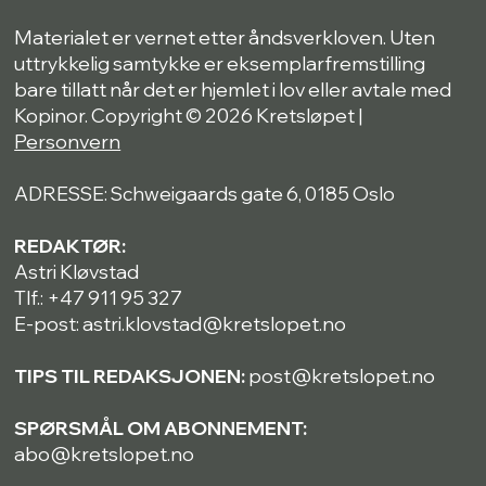
Materialet er vernet etter åndsverkloven. Uten
uttrykkelig samtykke er eksemplarfremstilling
bare tillatt når det er hjemlet i lov eller avtale med
Kopinor. Copyright © 2026 Kretsløpet |
Personvern
ADRESSE: Schweigaards gate 6, 0185 Oslo
REDAKTØR:
Astri Kløvstad
Tlf.: +47 911 95 327
E-post: astri.klovstad@kretslopet.no
TIPS TIL REDAKSJONEN:
post@kretslopet.no
SPØRSMÅL OM ABONNEMENT:
abo@kretslopet.no