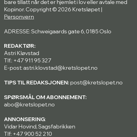
bare tillatt når det er hjemlet i lov eller avtale med
Kopinor. Copyright © 2026 Kretsløpet |
Personvern
ADRESSE: Schweigaards gate 6, 0185 Oslo
REDAKTØR:
Astri Kløvstad
Tlf.: +47 911 95 327
E-post: astri.klovstad@kretslopet.no
TIPS TIL REDAKSJONEN:
post@kretslopet.no
SPØRSMÅL OM ABONNEMENT:
abo@kretslopet.no
ANNONSERING
:
Vidar Hovind, Sagsfabrikken
Tlf: +47 900 52 210