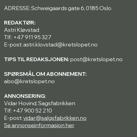
ADRESSE: Schweigaards gate 6, 0185 Oslo
REDAKTØR:
Astri Kløvstad
Tlf.: +47 911 95 327
E-post: astri.klovstad@kretslopet.no
TIPS TIL REDAKSJONEN:
post@kretslopet.no
SPØRSMÅL OM ABONNEMENT:
abo@kretslopet.no
ANNONSERING
:
Vidar Hovind, Sagsfabrikken
Tlf: +47 900 52 210
E-post:
vidar@salgsfabrikken.no
Se annonseinformasjon her