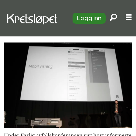
Logg inn
Under Farlig avfallskonferansen sist høst informerte