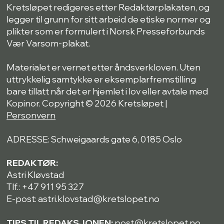
Kretsløpet redigeres etter Redaktørplakaten, og
legger til grunn for sitt arbeid de etiske normer og
plikter som er formulert i Norsk Presseforbunds
Vær Varsom-plakat.
Materialet er vernet etter åndsverkloven. Uten
uttrykkelig samtykke er eksemplarfremstilling
bare tillatt når det er hjemlet i lov eller avtale med
Kopinor. Copyright © 2026 Kretsløpet |
Personvern
ADRESSE: Schweigaards gate 6, 0185 Oslo
REDAKTØR:
Astri Kløvstad
Tlf.: +47 911 95 327
E-post: astri.klovstad@kretslopet.no
TIPS TIL REDAKSJONEN:
post@kretslopet.no