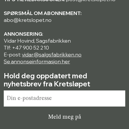
SPØRSMÅL OM ABONNEMENT:
abo@kretslopet.no
ANNONSERING
:
Vidar Hovind, Sagsfabrikken
Tlf: +47 900 52 210
E-post:
vidar@salgsfabrikken.no
Se annonseinformasjon her
Hold deg oppdatert med
nyhetsbrev fra Kretsløpet