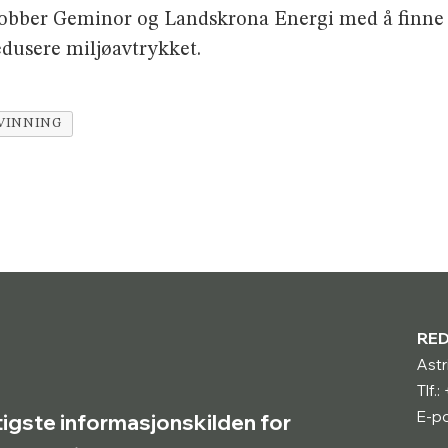
 jobber Geminor og Landskrona Energi med å finne 
edusere miljøavtrykket.
VINNING
RE
Astr
Tlf.
E-po
tigste informasjonskilden for