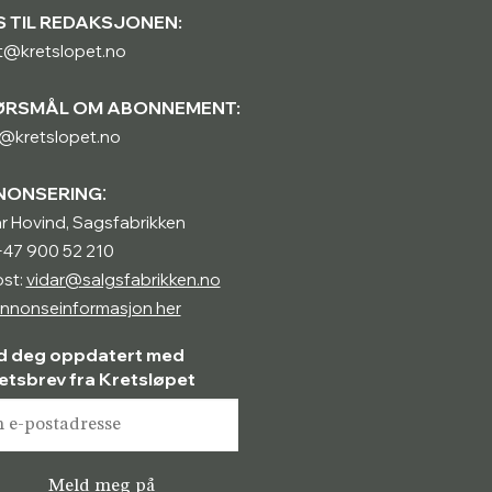
S TIL REDAKSJONEN:
t@kretslopet.no
ØRSMÅL OM ABONNEMENT:
@kretslopet.no
:
NONSERING
r Hovind, Sagsfabrikken
 +47 900 52 210
st:
vidar@salgsfabrikken.no
nnonseinformasjon her
d deg oppdatert med
etsbrev fra Kretsløpet