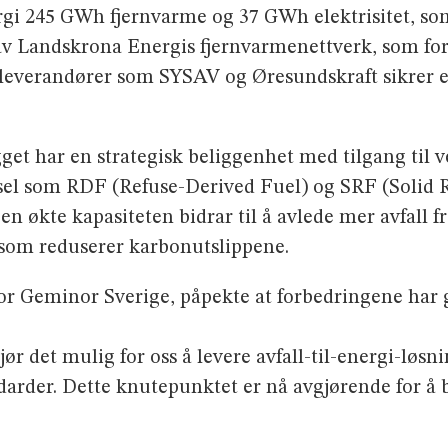
i 245 GWh fjernvarme og 37 GWh elektrisitet, som 
av Landskrona Energis fjernvarmenettverk, som for
everandører som SYSAV og Øresundskraft sikrer ef
 har en strategisk beliggenhet med tilgang til vei
el som RDF (Refuse-Derived Fuel) og SRF (Solid 
n økte kapasiteten bidrar til å avlede mer avfall f
e som reduserer karbonutslippene.
 Geminor Sverige, påpekte at forbedringene har gj
 det mulig for oss å levere avfall-til-energi-løsni
darder. Dette knutepunktet er nå avgjørende for å 