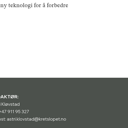
ny teknologi for å forbedre
DAKTØR:
i Kløvstad
: +47 911 95 327
st: astri.klovstad@kretslopet.no