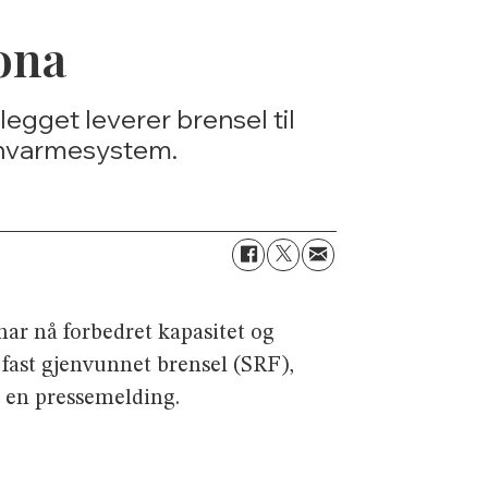
ona
egget leverer brensel til
ernvarmesystem.
ar nå forbedret kapasitet og
g fast gjenvunnet brensel (SRF),
i en pressemelding.