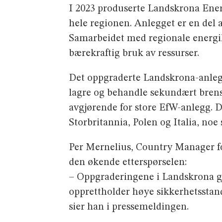
I 2023 produserte Landskrona Energ
hele regionen. Anlegget er en del 
Samarbeidet med regionale energil
bærekraftig bruk av ressurser.
Det oppgraderte Landskrona-anlegget
lagre og behandle sekundært brens
avgjørende for store EfW-anlegg. De
Storbritannia, Polen og Italia, no
Per Mernelius, Country Manager for
den økende etterspørselen:
– Oppgraderingene i Landskrona gjør
opprettholder høye sikkerhetsstan
sier han i pressemeldingen.