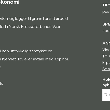
røkonomi.
TIP
pos
n, og legger til grunn for sitt arbeid
SP
ulert i Norsk Presseforbunds Vær
abo
AN
Vida
 Uten uttrykkelig samtykke er
Tlf:
r hjemlet i lov eller avtale med Kopinor.
E-po
n
Se a
Hol
lo
nyh