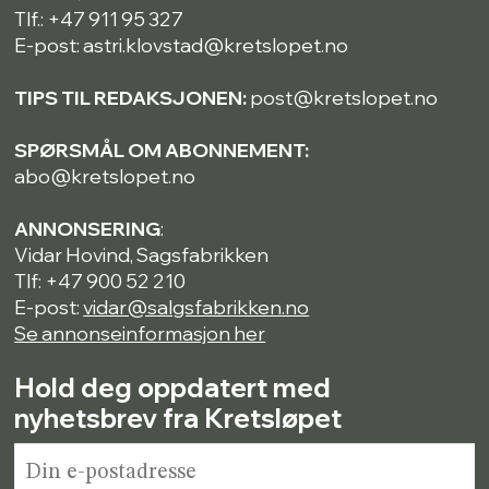
Tlf.: +47 911 95 327
E-post: astri.klovstad@kretslopet.no
TIPS TIL REDAKSJONEN:
post@kretslopet.no
SPØRSMÅL OM ABONNEMENT:
abo@kretslopet.no
ANNONSERING
:
Vidar Hovind, Sagsfabrikken
Tlf: +47 900 52 210
E-post:
vidar@salgsfabrikken.no
Se annonseinformasjon her
Hold deg oppdatert med
nyhetsbrev fra Kretsløpet