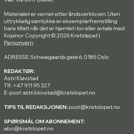
Materialet er vernet etter åndsverkloven. Uten
uttrykkelig samtykke er eksemplarfremstilling
bare tillatt når det er hjemlet i lov eller avtale med
Kopinor. Copyright © 2026 Kretsløpet |
Personvern
ADRESSE: Schweigaards gate 6, 0185 Oslo
REDAKTØR:
Astri Kløvstad
Tlf.: +47 911 95 327
E-post: astri.klovstad@kretslopet.no
TIPS TIL REDAKSJONEN:
post@kretslopet.no
SPØRSMÅL OM ABONNEMENT:
abo@kretslopet.no