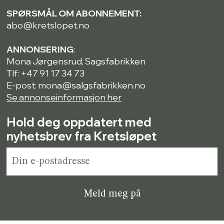
SPØRSMÅL OM ABONNEMENT:
abo@kretslopet.no
ANNONSERING
:
Mona Jørgensrud, Sagsfabrikken
Tlf: +47 91 17 34 73
E-post: mona@salgsfabrikken.no
Se annonseinformasjon her
Hold deg oppdatert med
nyhetsbrev fra Kretsløpet