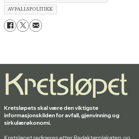
AVFALLSPOLITIKK
Kretsløpets skal være den viktigste
informasjonskilden for avfall, gjenvinning og
sirkulærøkonomi.
Kretsløpet redigeres etter Redaktørplakaten, og