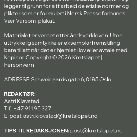
legger til grunn for sitt arbeid de etiske normer og
plikter som er formulert i Norsk Presseforbunds
Vær Varsom-plakat.
Materialet er vernet etter åndsverkloven. Uten
uttrykkelig samtykke er eksemplarfremstilling
bare tillatt når det er hjemlet i lov eller avtale med
Kopinor. Copyright © 2026 Kretsløpet |
Personvern
ADRESSE: Schweigaards gate 6, 0185 Oslo
REDAKTØR:
Astri Kløvstad
Tlf.: +47 911 95 327
E-post: astri.klovstad@kretslopet.no
TIPS TIL REDAKSJONEN:
post@kretslopet.no