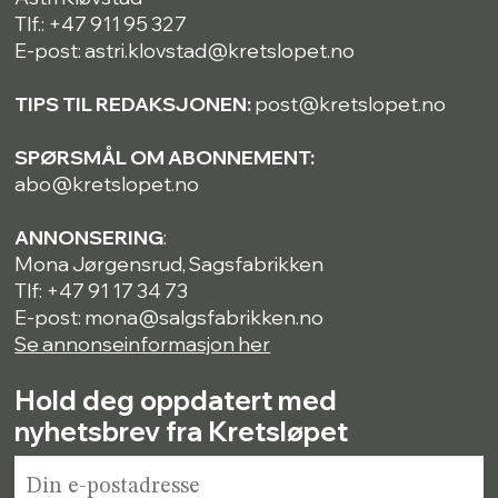
Tlf.: +47 911 95 327
E-post: astri.klovstad@kretslopet.no
TIPS TIL REDAKSJONEN:
post@kretslopet.no
SPØRSMÅL OM ABONNEMENT:
abo@kretslopet.no
ANNONSERING
:
Mona Jørgensrud, Sagsfabrikken
Tlf: +47 91 17 34 73
E-post: mona@salgsfabrikken.no
Se annonseinformasjon her
Hold deg oppdatert med
nyhetsbrev fra Kretsløpet