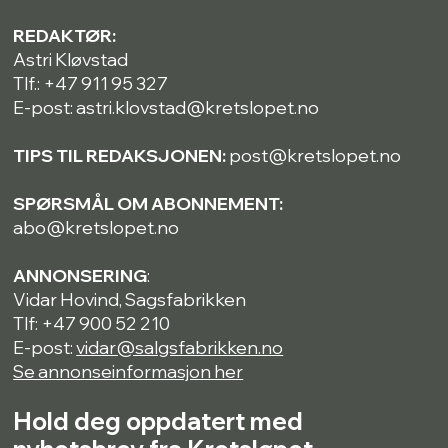
REDAKTØR:
Astri Kløvstad
Tlf.: +47 911 95 327
E-post: astri.klovstad@kretslopet.no
TIPS TIL REDAKSJONEN:
post@kretslopet.no
SPØRSMÅL OM ABONNEMENT:
abo@kretslopet.no
ANNONSERING
:
Vidar Hovind, Sagsfabrikken
Tlf: +47 900 52 210
E-post:
vidar@salgsfabrikken.no
Se annonseinformasjon her
Hold deg oppdatert med