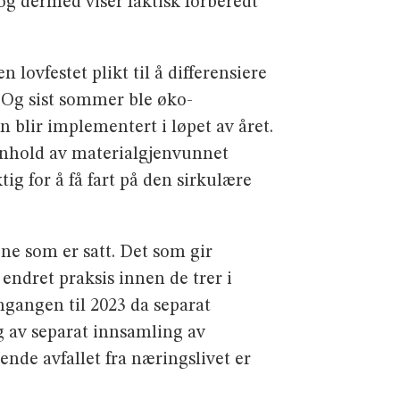
 og dermed viser faktisk forberedt
 lovfestet plikt til å differensiere
t. Og sist sommer ble øko-
n blir implementert i løpet av året.
innhold av materialgjenvunnet
ig for å få fart på den sirkulære
ene som er satt. Det som gir
endret praksis innen de trer i
ngangen til 2023 da separat
ng av separat innsamling av
rende avfallet fra næringslivet er