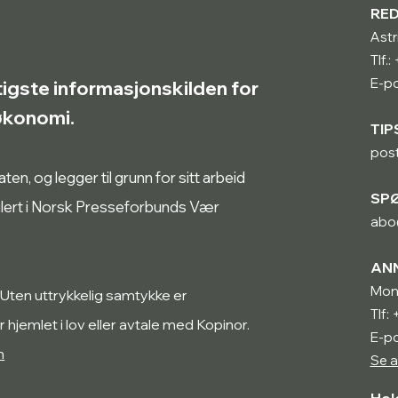
RE
Astr
Tlf.
E-po
tigste informasjonskilden for
røkonomi.
TIP
pos
n, og legger til grunn for sitt arbeid
SP
ulert i Norsk Presseforbunds Vær
abo
AN
Mon
 Uten uttrykkelig samtykke er
Tlf:
r hjemlet i lov eller avtale med Kopinor.
E-p
n
Se a