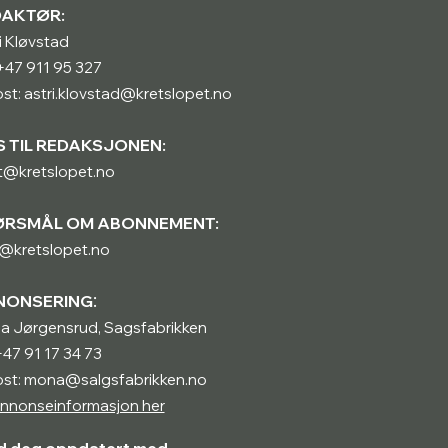
DAKTØR:
i Kløvstad
: +47 911 95 327
st: astri.klovstad@kretslopet.no
S TIL REDAKSJONEN:
t@kretslopet.no
ØRSMÅL OM ABONNEMENT:
@kretslopet.no
:
NONSERING
a Jørgensrud, Sagsfabrikken
 +47 91 17 34 73
ost: mona@salgsfabrikken.no
nnonseinformasjon her