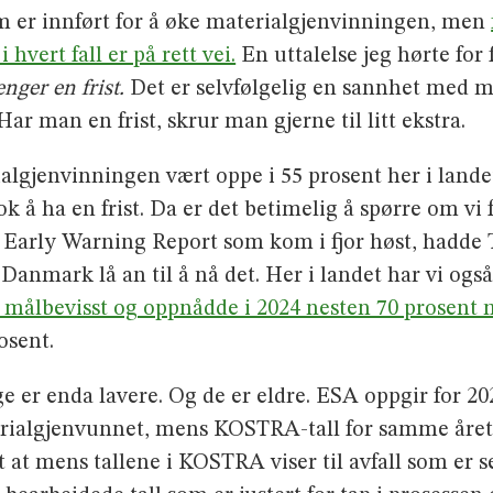
om er innført for å øke materialgjenvinningen, men
vert fall er på rett vei.
En uttalelse jeg hørte for 
nger en frist.
Det er selvfølgelig en sannhet med mo
Har man en frist, skrur man gjerne til litt ekstra.
gjenvinningen vært oppe i 55 prosent her i landet. 
k å ha en frist. Da er det betimelig å spørre om vi 
s Early Warning Report som kom i fjor høst, hadde 
anmark lå an til å nå det. Her i landet har vi ogs
et målbevisst og oppnådde i 2024 nesten 70 prosent
osent.
 er enda lavere. Og de er eldre. ESA oppgir for 202
erialgjenvunnet, mens KOSTRA-tall for samme året 
st at mens tallene i KOSTRA viser til avfall som er 