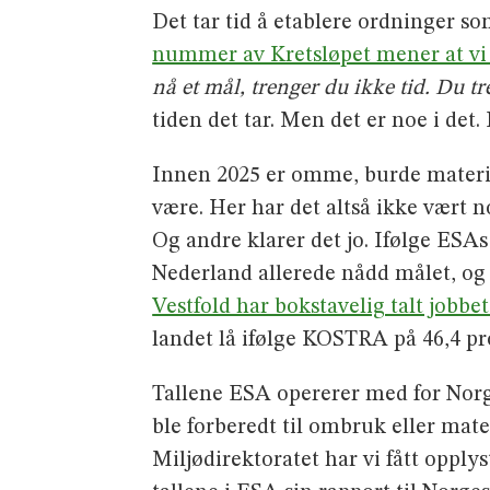
Det tar tid å etablere ordninger s
nummer av Kretsløpet mener at vi i h
nå et mål, trenger du ikke tid. Du tre
tiden det tar. Men det er noe i det. 
Innen 2025 er omme, burde material
være. Her har det altså ikke vært no
Og andre klarer det jo. Ifølge ESA
Nederland allerede nådd målet, og D
Vestfold har bokstavelig talt jobb
landet lå ifølge KOSTRA på 46,4 pr
Tallene ESA opererer med for Norge
ble forberedt til ombruk eller mat
Miljødirektoratet har vi fått opply