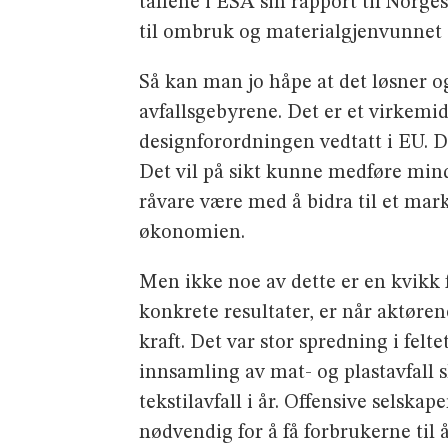
tallene i ESA sin rapport til Norges
til ombruk og materialgjenvunnet av
Så kan man jo håpe at det løsner og 
avfallsgebyrene. Det er et virkemid
designforordningen vedtatt i EU. De
Det vil på sikt kunne medføre min
råvare være med å bidra til et mark
økonomien.
Men ikke noe av dette er en kvikk f
konkrete resultater, er når aktøren
kraft. Det var stor spredning i fel
innsamling av mat- og plastavfall s
tekstilavfall i år. Offensive selska
nødvendig for å få forbrukerne til å