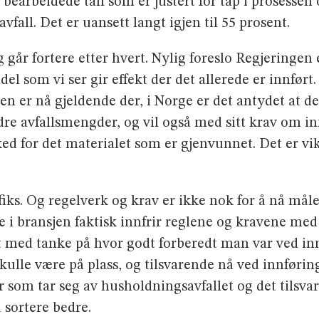
 bearbeidede tall som er justert for tap i prosessen
fall. Det er uansett langt igjen til 55 prosent.
går fortere etter hvert. Nylig foreslo Regjeringen en
del som vi ser gir effekt der det allerede er innfør
n er nå gjeldende der, i Norge er det antydet at de
dre avfallsmengder, og vil også med sitt krav om 
ed for det materialet som er gjenvunnet. Det er vikt
iks. Og regelverk og krav er ikke nok for å nå mål
e i bransjen faktisk innfrir reglene og kravene med 
tet med tanke på hvor godt forberedt man var ved in
kulle være på plass, og tilsvarende nå ved innføri
per som tar seg av husholdningsavfallet og det tilsva
 sortere bedre.