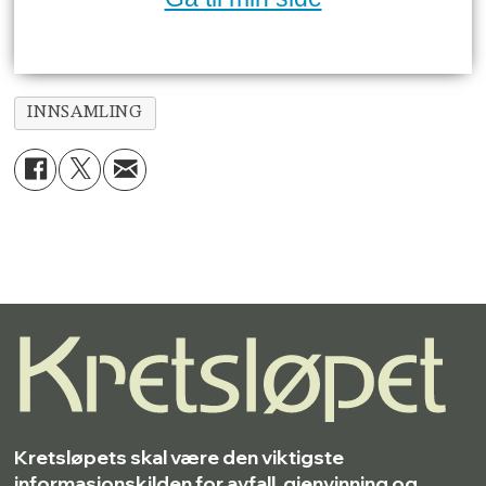
INNSAMLING
Kretsløpets skal være den viktigste
informasjonskilden for avfall, gjenvinning og