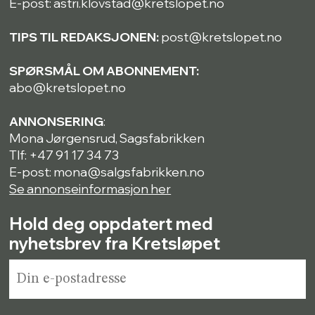
E-post: astri.klovstad@kretslopet.no
TIPS TIL REDAKSJONEN:
post@kretslopet.no
SPØRSMÅL OM ABONNEMENT:
abo@kretslopet.no
ANNONSERING
:
Mona Jørgensrud, Sagsfabrikken
Tlf: +47 91 17 34 73
E-post: mona@salgsfabrikken.no
Se annonseinformasjon her
Hold deg oppdatert med
nyhetsbrev fra Kretsløpet