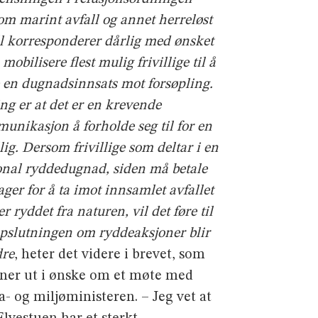
om marint avfall og annet herreløst
ll korresponderer dårlig med ønsket
mobilisere flest mulig frivillige til å
e en dugnadsinnsats mot forsøpling.
ng er at det er en krevende
unikasjon å forholde seg til for en
llig. Dersom frivillige som deltar i en
onal ryddedugnad, siden må betale
ger for å ta imot innsamlet avfallet
r ryddet fra naturen, vil det føre til
ppslutningen om ryddeaksjoner blir
re
, heter det videre i brevet, som
er ut i ønske om et møte med
a- og miljøministeren. – Jeg vet at