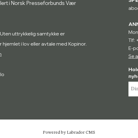
ulert i Norsk Presseforbunds Vær
abo
AN
Mon
 Uten uttrykkelig samtykke er
Tlf:
r hjemlet i lov eller avtale med Kopinor.
E-p
n
Se a
Hol
lo
nyh
Powered by Labrador CMS