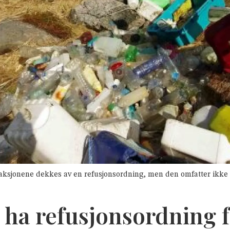
yddeaksjonene dekkes av en refusjonsordning, men den omfatter ikke 
 ha refusjonsordning fo