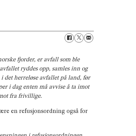
orske fjorder, er avfall som ble
 avfallet ryddes opp, samles inn og
i det herreløse avfallet på land, før
per i dag enten må avvise å ta imot
ot fra frivillige.
t være en refusjonsordning også for
ensningen i refusjonsordningen