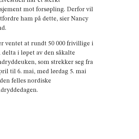
Elvestuen har et sterkt
sjement mot forsøpling. Derfor vil
utfordre ham på dette, sier Nancy
nd.
r ventet at rundt 50 000 frivillige i
l delta i løpet av den såkalte
ndryddeuken, som strekker seg fra
pril til 6. mai, med lørdag 5. mai
den felles nordiske
ndryddedagen.