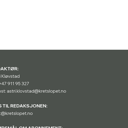
DAKTØR:
i Kløvstad
: +47 911 95 327
st: astri.klovstad@kretslopet.no
S TIL REDAKSJONEN:
t@kretslopet.no
ØRSMÅL OM ABONNEMENT: