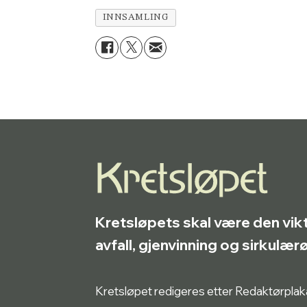
INNSAMLING
Kretsløpets skal være den vik
avfall, gjenvinning og sirkulæ
Kretsløpet redigeres etter Redaktørplakate