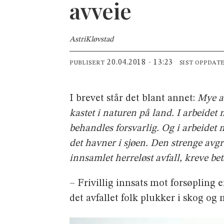
avveie
Astri
Kløvstad
20.04.2018 - 13:23
PUBLISERT
SIST OPPDAT
I brevet står det blant annet:
Mye av
kastet i naturen på land. I arbeidet 
behandles forsvarlig. Og i arbeidet m
det havner i sjøen. Den strenge avgr
innsamlet herreløst avfall, kreve be
– Frivillig innsats mot forsøpling e
det avfallet folk plukker i skog og 