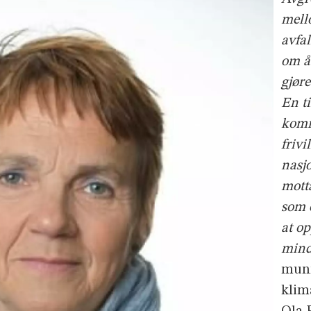
mell
avfa
om å 
gjør
En ti
komm
frivi
nasj
motta
som e
at o
mind
munn
klim