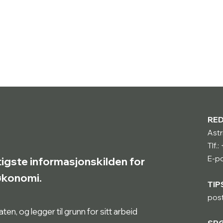
RE
Astr
Tlf.
E-po
tigste informasjonskilden for
røkonomi.
TIP
pos
n, og legger til grunn for sitt arbeid
SP