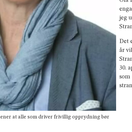
Ola 
enga
jeg 
Stra
Det e
år vi
Stra
30. a
som 
stra
ner at alle som driver frivillig opprydning bør