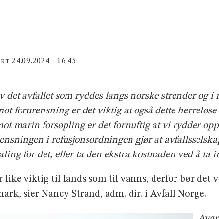
24.09.2024 - 16:45
ERT
 det avfallet som ryddes langs norske strender og i n
mot forurensning er det viktig at også dette herreløse
ot marin forsøpling er det fornuftig at vi rydder opp 
ensningen i refusjonsordningen gjør at avfallsselska
taling
for det, eller ta den ekstra kostnaden ved å ta im
r like viktig til lands som til vanns, derfor bør de
mark, sier Nancy Strand, adm. dir. i Avfall Norge.
Avgr