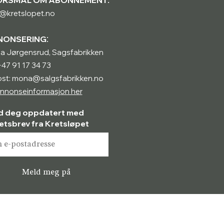
@kretslopet.no
:
NONSERING
a Jørgensrud, Sagsfabrikken
 +47 91 17 34 73
ost: mona@salgsfabrikken.no
nnonseinformasjon her
d deg oppdatert med
etsbrev fra Kretsløpet