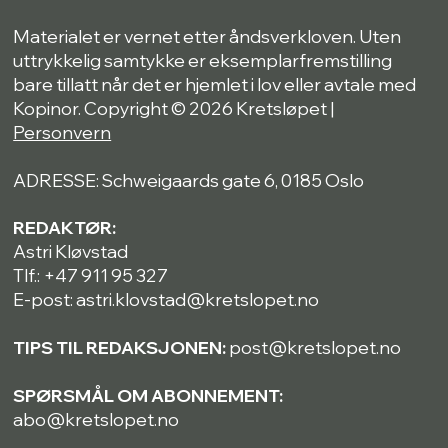
Materialet er vernet etter åndsverkloven. Uten
uttrykkelig samtykke er eksemplarfremstilling
bare tillatt når det er hjemlet i lov eller avtale med
Kopinor. Copyright © 2026 Kretsløpet |
Personvern
ADRESSE: Schweigaards gate 6, 0185 Oslo
REDAKTØR:
Astri Kløvstad
Tlf.: +47 911 95 327
E-post: astri.klovstad@kretslopet.no
TIPS TIL REDAKSJONEN:
post@kretslopet.no
SPØRSMÅL OM ABONNEMENT:
abo@kretslopet.no