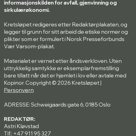
informasjonskilden for avfall, gjenvinning og
sirkulærøkonomi.
Kretsløpet redigeres etter Redaktørplakaten, og
legger til grunn for sitt arbeid de etiske normer og
plikter som er formulert i Norsk Presseforbunds
Vær Varsom-plakat.
Materialet er vernet etter åndsverkloven. Uten
uttrykkelig samtykke er eksemplarfremstilling
bare tillatt når det er hjemlet i lov eller avtale med
Kopinor. Copyright © 2026 Kretsløpet |
Personvern
ADRESSE: Schweigaards gate 6, 0185 Oslo
REDAKTØR:
Astri Kløvstad
Tlf.: +47 911 95 327