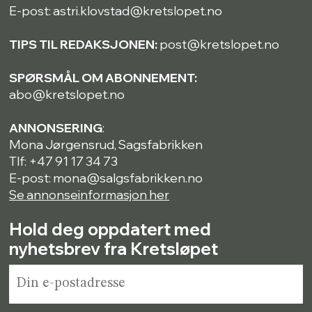
E-post: astri.klovstad@kretslopet.no
TIPS TIL REDAKSJONEN:
post@kretslopet.no
SPØRSMÅL OM ABONNEMENT:
abo@kretslopet.no
ANNONSERING
:
Mona Jørgensrud, Sagsfabrikken
Tlf: +47 91 17 34 73
E-post: mona@salgsfabrikken.no
Se annonseinformasjon her
Hold deg oppdatert med
nyhetsbrev fra Kretsløpet