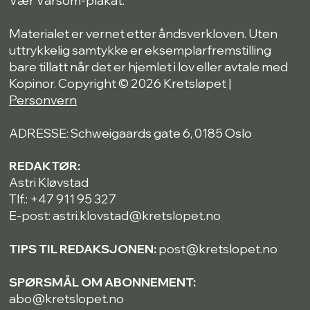
Materialet er vernet etter åndsverkloven. Uten
uttrykkelig samtykke er eksemplarfremstilling
bare tillatt når det er hjemlet i lov eller avtale med
Kopinor. Copyright © 2026 Kretsløpet |
Personvern
ADRESSE: Schweigaards gate 6, 0185 Oslo
REDAKTØR:
Astri Kløvstad
Tlf.: +47 911 95 327
E-post: astri.klovstad@kretslopet.no
TIPS TIL REDAKSJONEN:
post@kretslopet.no
SPØRSMÅL OM ABONNEMENT:
abo@kretslopet.no