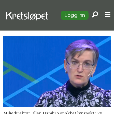
Logg inn
Miljødirektør Ellen Hambro snakket lynraskt i 20