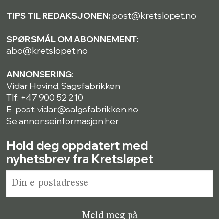
TIPS TIL REDAKSJONEN:
post@kretslopet.no
SPØRSMÅL OM ABONNEMENT:
abo@kretslopet.no
ANNONSERING
:
Vidar Hovind, Sagsfabrikken
Tlf: +47 900 52 210
E-post:
vidar@salgsfabrikken.no
Se annonseinformasjon her
Hold deg oppdatert med
nyhetsbrev fra Kretsløpet