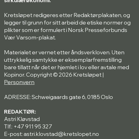
Kretsløpet redigeres etter Redaktørplakaten, og
legger til grunn for sitt arbeid de etiske normer og
plikter som er formulert i Norsk Presseforbunds
Vær Varsom-plakat.
Materialet er vernet etter åndsverkloven. Uten
uttrykkelig samtykke er eksemplarfremstilling
bare tillatt når det er hjemlet i lov eller avtale med
Kopinor. Copyright © 2026 Kretsløpet |
Personvern
ADRESSE: Schweigaards gate 6, 0185 Oslo
REDAKTØR:
Astri Kløvstad
Tlf.: +47 911 95 327
E-post: astri.klovstad@kretslopet.no