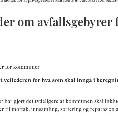
llsmottak for at privatpersoner kan hente ut ombruksvarer omfatte
eder om avfallsgebyre
yrer for kommuner
rt veilederen for hva som skal inngå i bereg
et har gjort det tydeligere at kommunen skal inkl
r til mottak, innsamling, sortering og reparasjon 