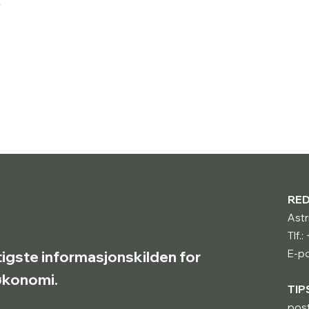
r
RE
Astr
Tlf.
E-po
tigste informasjonskilden for
røkonomi.
TIP
pos