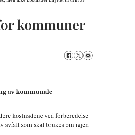
s, men ikke kostnader knyttet til drift av
r for kommuner
ning av kommunale
udere kostnadene ved forberedelse
av avfall som skal brukes om igjen