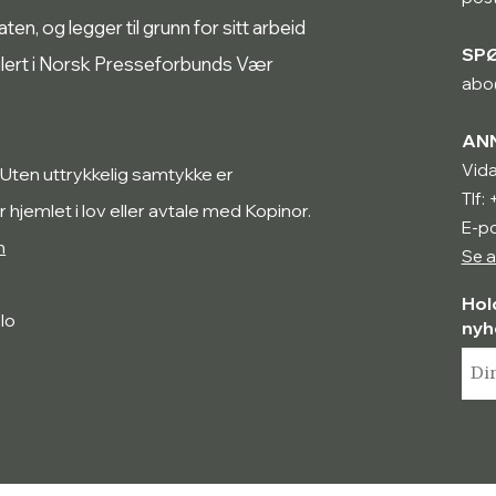
n, og legger til grunn for sitt arbeid
SP
ulert i Norsk Presseforbunds Vær
abo
AN
Vida
 Uten uttrykkelig samtykke er
Tlf:
r hjemlet i lov eller avtale med Kopinor.
E-po
n
Se a
Hol
lo
nyh