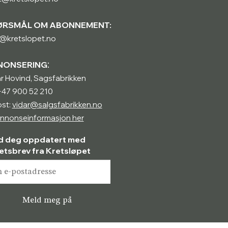
ØRSMÅL OM ABONNEMENT:
@kretslopet.no
:
NONSERING
r Hovind, Sagsfabrikken
 +47 900 52 210
st:
vidar@salgsfabrikken.no
nnonseinformasjon her
d deg oppdatert med
etsbrev fra Kretsløpet