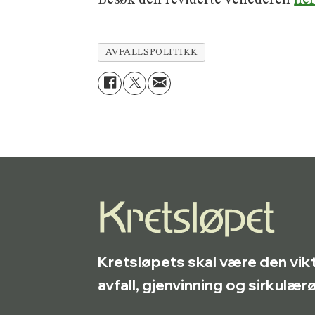
Besøk den reviderte veilederen
he
AVFALLSPOLITIKK
Kretsløpets skal være den vik
avfall, gjenvinning og sirkulæ