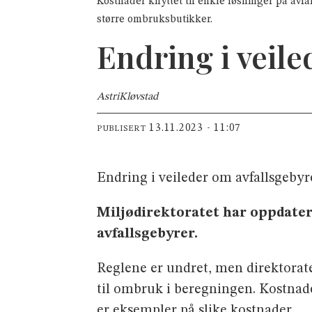
Kostnader knyttet til enkle løsninger på avfa
større ombruksbutikker.
Endring i veil
Astri
Kløvstad
13.11.2023 - 11:07
PUBLISERT
Endring i veileder om avfallsgeb
Miljødirektoratet har oppdate
avfallsgebyrer.
Reglene er undret, men direktorat
til ombruk i beregningen. Kostnade
er eksempler på slike kostnader.