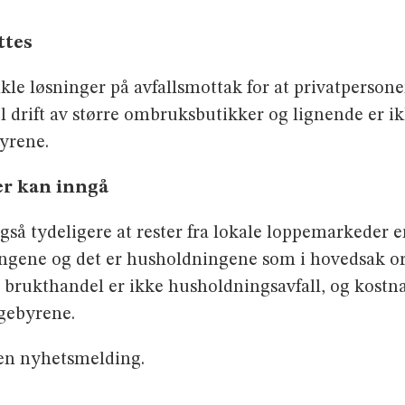
ttes
nkle løsninger på avfallsmottak for at privatperso
il drift av større ombruksbutikker og lignende er 
byrene.
er kan inngå
også tydeligere at rester fra lokale loppemarkeder 
ingene og det er husholdningene som i hovedsak o
brukthandel er ikke husholdningsavfall, og kostna
gebyrene.
 en nyhetsmelding.