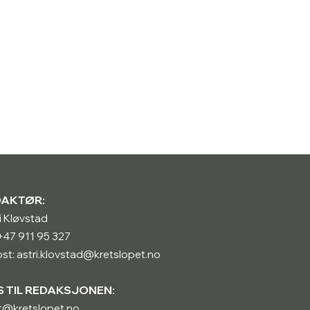
DAKTØR:
i Kløvstad
: +47 911 95 327
st: astri.klovstad@kretslopet.no
S TIL REDAKSJONEN:
t@kretslopet.no