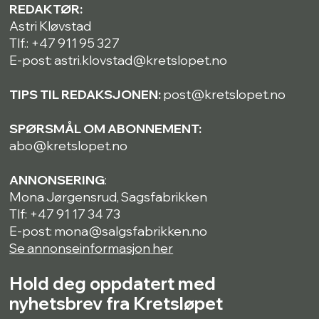
REDAKTØR:
Astri Kløvstad
Tlf.: +47 911 95 327
E-post: astri.klovstad@kretslopet.no
TIPS TIL REDAKSJONEN:
post@kretslopet.no
SPØRSMÅL OM ABONNEMENT:
abo@kretslopet.no
ANNONSERING
:
Mona Jørgensrud, Sagsfabrikken
Tlf: +47 91 17 34 73
E-post: mona@salgsfabrikken.no
Se annonseinformasjon her
Hold deg oppdatert med
nyhetsbrev fra Kretsløpet