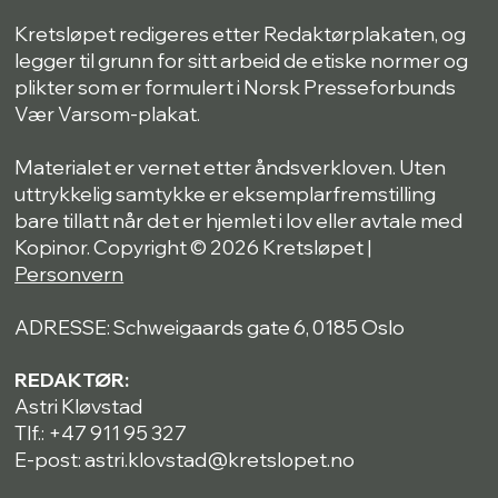
Kretsløpet redigeres etter Redaktørplakaten, og
legger til grunn for sitt arbeid de etiske normer og
plikter som er formulert i Norsk Presseforbunds
Vær Varsom-plakat.
Materialet er vernet etter åndsverkloven. Uten
uttrykkelig samtykke er eksemplarfremstilling
bare tillatt når det er hjemlet i lov eller avtale med
Kopinor. Copyright © 2026 Kretsløpet |
Personvern
ADRESSE: Schweigaards gate 6, 0185 Oslo
REDAKTØR:
Astri Kløvstad
Tlf.: +47 911 95 327
E-post: astri.klovstad@kretslopet.no