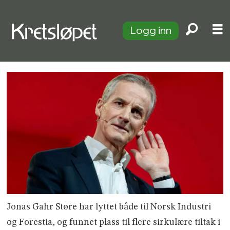
Logg inn
Jonas Gahr Støre har lyttet både til Norsk Industri
og Forestia, og funnet plass til flere sirkulære tiltak i