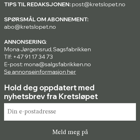
TIPS TIL REDAKSJONEN:
post@kretslopet.no
SPØRSMÅL OM ABONNEMENT:
abo@kretslopet.no
ANNONSERING
:
Mona Jørgensrud, Sagsfabrikken
Tlf: +47 91 17 34 73
E-post: mona@salgsfabrikken.no
Se annonseinformasjon her
Hold deg oppdatert med
nyhetsbrev fra Kretsløpet