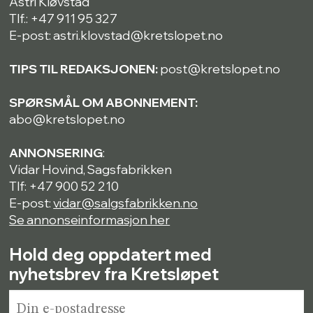
Astri Kløvstad
Tlf.: +47 911 95 327
E-post: astri.klovstad@kretslopet.no
TIPS TIL REDAKSJONEN:
post@kretslopet.no
SPØRSMÅL OM ABONNEMENT:
abo@kretslopet.no
ANNONSERING
:
Vidar Hovind, Sagsfabrikken
Tlf: +47 900 52 210
E-post:
vidar@salgsfabrikken.no
Se annonseinformasjon her
Hold deg oppdatert med
nyhetsbrev fra Kretsløpet