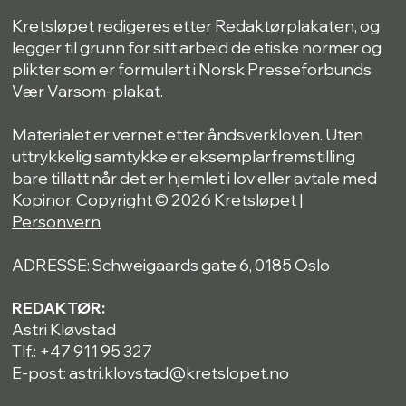
Kretsløpet redigeres etter Redaktørplakaten, og
legger til grunn for sitt arbeid de etiske normer og
plikter som er formulert i Norsk Presseforbunds
Vær Varsom-plakat.
Materialet er vernet etter åndsverkloven. Uten
uttrykkelig samtykke er eksemplarfremstilling
bare tillatt når det er hjemlet i lov eller avtale med
Kopinor. Copyright © 2026 Kretsløpet |
Personvern
ADRESSE: Schweigaards gate 6, 0185 Oslo
REDAKTØR:
Astri Kløvstad
Tlf.: +47 911 95 327
E-post: astri.klovstad@kretslopet.no