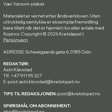
Vær Varsom-plakat.
Materialet er vernet etter åndsverkloven. Uten
uttrykkelig samtykke er eksemplarfremstilling
bare tillatt når det er hjemlet i lov eller avtale med
Kopinor. Copyright © 2026 Kretsløpet |
Personvern
ADRESSE: Schweigaards gate 6, 0185 Oslo
REDAKTØR:
Astri Kløvstad
Tlf.: +47 911 95 327
E-post: astri.klovstad@kretslopet.no
TIPS TIL REDAKSJONEN:
post@kretslopet.no
SPØRSMÅL OM ABONNEMENT:
abo@kretslopet.no