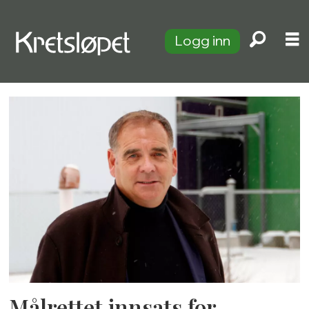
Logg inn
Tag:
vesar
Målrettet innsats for