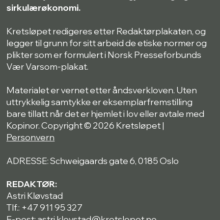
sirkulærøkonomi.
Kretsløpet redigeres etter Redaktørplakaten, og
legger til grunn for sitt arbeid de etiske normer og
plikter som er formulert i Norsk Presseforbunds
Vær Varsom-plakat.
Materialet er vernet etter åndsverkloven. Uten
uttrykkelig samtykke er eksemplarfremstilling
bare tillatt når det er hjemlet i lov eller avtale med
Kopinor. Copyright © 2026 Kretsløpet |
Personvern
ADRESSE: Schweigaards gate 6, 0185 Oslo
REDAKTØR:
Astri Kløvstad
Tlf.: +47 911 95 327
E-post: astri.klovstad@kretslopet.no