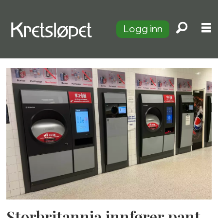
Logg inn
Tag:
tomra
Storbritannia innfører pant