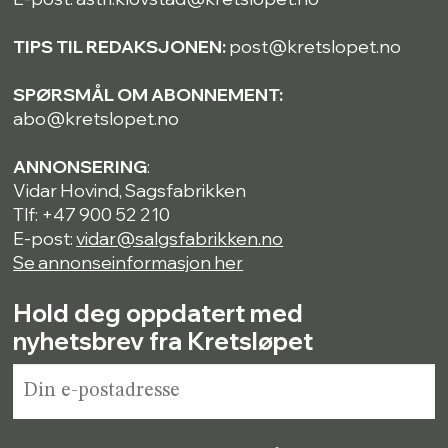
TIPS TIL REDAKSJONEN:
post@kretslopet.no
SPØRSMÅL OM ABONNEMENT:
abo@kretslopet.no
ANNONSERING
:
Vidar Hovind, Sagsfabrikken
Tlf: +47 900 52 210
E-post:
vidar@salgsfabrikken.no
Se annonseinformasjon her
Hold deg oppdatert med
nyhetsbrev fra Kretsløpet