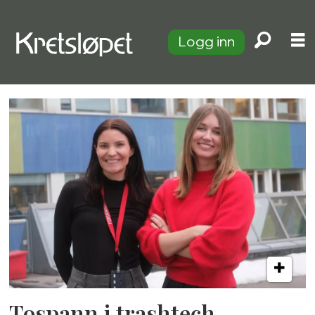
Logg inn
Tag:
synne
sauar
Tospann i trashtech