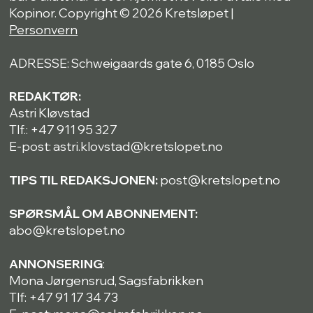
Kopinor. Copyright © 2026 Kretsløpet |
Personvern
ADRESSE: Schweigaards gate 6, 0185 Oslo
REDAKTØR:
Astri Kløvstad
Tlf.: +47 911 95 327
E-post: astri.klovstad@kretslopet.no
TIPS TIL REDAKSJONEN:
post@kretslopet.no
SPØRSMÅL OM ABONNEMENT:
abo@kretslopet.no
ANNONSERING
:
Mona Jørgensrud, Sagsfabrikken
Tlf: +47 91 17 34 73