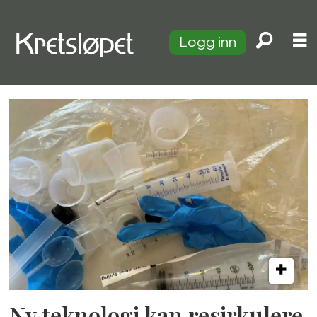
Logg inn
Tag:
helseavfall
Ny teknologi kan resirkulere