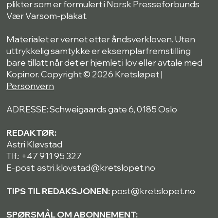
plikter som er formulert i Norsk Presseforbunds
Vær Varsom-plakat.
Materialet er vernet etter åndsverkloven. Uten
uttrykkelig samtykke er eksemplarfremstilling
bare tillatt når det er hjemlet i lov eller avtale med
Kopinor. Copyright © 2026 Kretsløpet |
Personvern
ADRESSE: Schweigaards gate 6, 0185 Oslo
REDAKTØR:
Astri Kløvstad
Tlf.: +47 911 95 327
E-post: astri.klovstad@kretslopet.no
TIPS TIL REDAKSJONEN:
post@kretslopet.no
SPØRSMÅL OM ABONNEMENT: