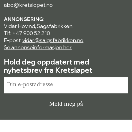
abo@kretslopet.no
ANNONSERING
:
Vidar Hovind, Sagsfabrikken
Tlf: +47 900 52 210
E-post:
vidar@salgsfabrikken.no
Se annonseinformasjon her
Hold deg oppdatert med
nyhetsbrev fra Kretsløpet