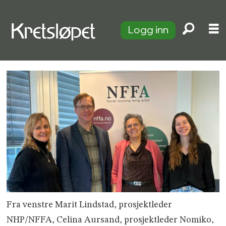
Logg inn
Fra venstre Marit Lindstad, prosjektleder
NHP/NFFA, Celina Aursand, prosjektleder Nomiko,