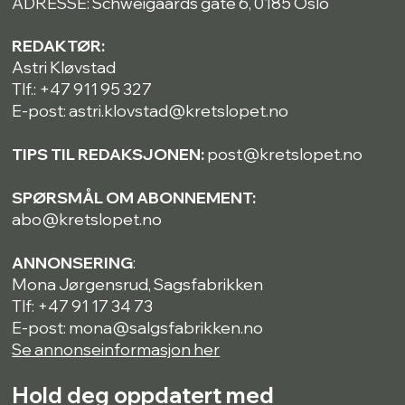
ADRESSE: Schweigaards gate 6, 0185 Oslo
REDAKTØR:
Astri Kløvstad
Tlf.: +47 911 95 327
E-post: astri.klovstad@kretslopet.no
TIPS TIL REDAKSJONEN:
post@kretslopet.no
SPØRSMÅL OM ABONNEMENT:
abo@kretslopet.no
ANNONSERING
:
Mona Jørgensrud, Sagsfabrikken
Tlf: +47 91 17 34 73
E-post: mona@salgsfabrikken.no
Se annonseinformasjon her
Hold deg oppdatert med